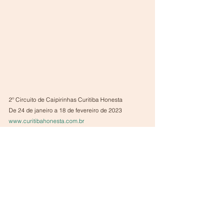
2º Circuito de Caipirinhas Curitiba Honesta
De 24 de janeiro a 18 de fevereiro de 2023
www.curitibahonesta.com.br
Instagram @curitibahonesta
CURITIBA
BRASIL
Ver tudo
Posts recentes