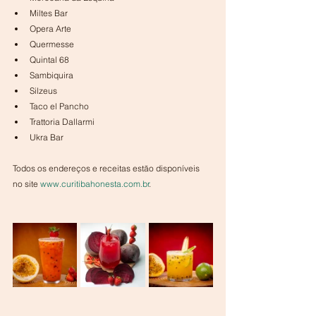
Miltes Bar
Opera Arte
Quermesse
Quintal 68
Sambiquira
Silzeus
Taco el Pancho
Trattoria Dallarmi
Ukra Bar
Todos os endereços e receitas estão disponíveis 
no site 
www.curitibahonesta.com.br
.