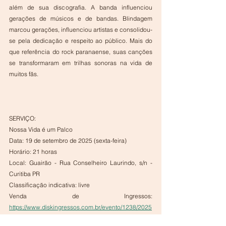
além de sua discografia. A banda influenciou 
gerações de músicos e de bandas. Blindagem 
marcou gerações, influenciou artistas e consolidou-
se pela dedicação e respeito ao público. Mais do 
que referência do rock paranaense, suas canções 
se transformaram em trilhas sonoras na vida de 
muitos fãs.
SERVIÇO:
Nossa Vida é um Palco
Data: 19 de setembro de 2025 (sexta-feira)
Horário: 21 horas
Local: Guairão - Rua Conselheiro Laurindo, s/n - 
Curitiba PR
Classificação indicativa: livre
Venda de Ingressos:  
https://www.diskingressos.com.br/evento/1238/2025
-09-19/pr/curitiba/blindagem-50-anos-nossa-vida-e-