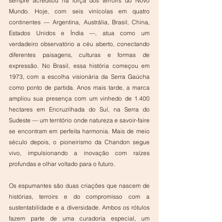
sempre acreditou na força dos terroirs do Novo 
Mundo. Hoje, com seis vinícolas em quatro 
continentes — Argentina, Austrália, Brasil, China, 
Estados Unidos e Índia —, atua como um 
verdadeiro observatório a céu aberto, conectando 
diferentes paisagens, culturas e formas de 
expressão. No Brasil, essa história começou em 
1973, com a escolha visionária da Serra Gaúcha 
como ponto de partida. Anos mais tarde, a marca 
ampliou sua presença com um vinhedo de 1.400 
hectares em Encruzilhada do Sul, na Serra do 
Sudeste — um território onde natureza e savoir-faire 
se encontram em perfeita harmonia. Mais de meio 
século depois, o pioneirismo da Chandon segue 
vivo, impulsionando a inovação com raízes 
profundas e olhar voltado para o futuro.
Os espumantes são duas criações que nascem de 
histórias, terroirs e do compromisso com a 
sustentabilidade e a diversidade. Ambos os rótulos 
fazem parte de uma curadoria especial, um 