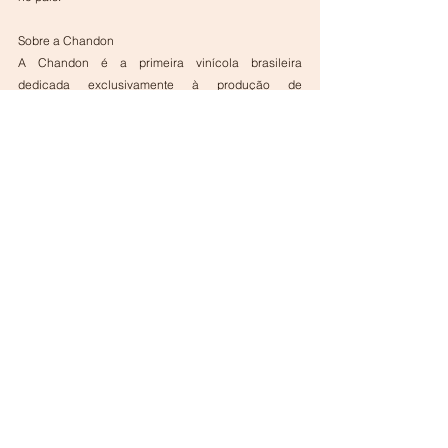
Sobre a Chandon 
A Chandon é a primeira vinícola brasileira 
dedicada exclusivamente à produção de 
espumantes. Presente no país desde 1973, a marca 
integra o grupo LVMH (Moët Hennessy Louis 
Vuitton) e combina técnicas tradicionais com 
inovação, respeitando o terroir brasileiro e 
oferecendo experiências únicas a seus 
consumidores. Com uma comunidade composta 
por seis vinícolas espalhadas no mundo: Argentina, 
Estados Unidos, Austrália, China, Índia e Brasil, que 
continuamente trocam as melhores práticas e 
resolução de dúvidas, compartilham pesquisas e 
experimentações, para trazer melhorias constantes 
em cada unidade, a Chandon é o maior 
empreendimento de espumantes do mundo. 
SERVIÇO 
Loja e experiências: de Segunda a Sábado, das 