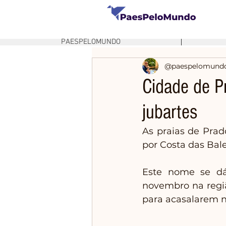
PAESPELOMUNDO
@paespelomund
Cidade de P
jubartes
As praias de Prad
por Costa das Bale
Este nome se dá 
novembro na regiã
para acasalarem n