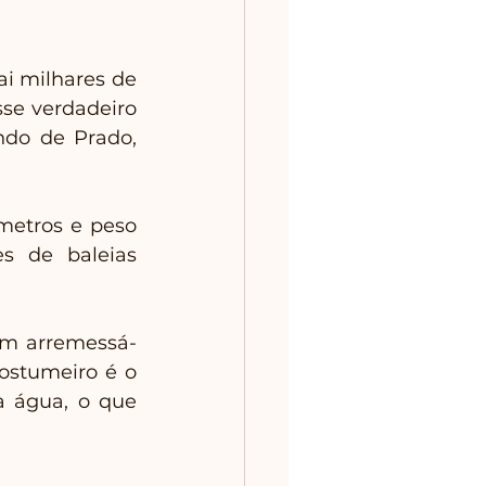
 milhares de 
se verdadeiro 
do de Prado, 
etros e peso 
 de baleias 
em arremessá-
stumeiro é o 
 água, o que 