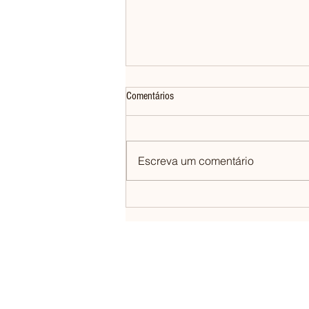
Comentários
Escreva um comentário
Restaurante do Sertão alagoano entra
na lista dos 100 melhores do Brasil
CONTATO@PAESPELOMUNDO.COM.BR