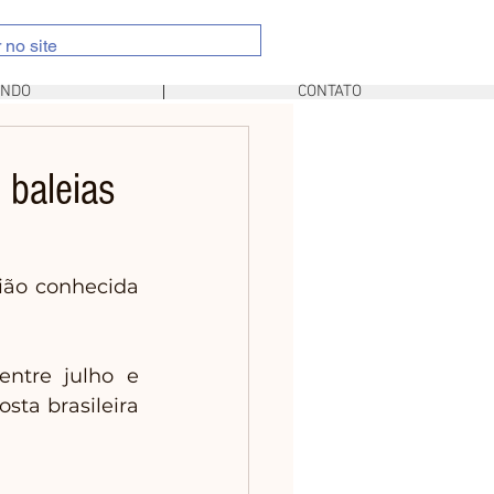
UNDO
CONTATO
 baleias
ião conhecida 
ntre julho e 
ta brasileira 