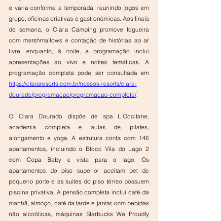
e varia conforme a temporada, reunindo jogos em 
grupo, oficinas criativas e gastronômicas. Aos finais 
de semana, o Clara Camping promove fogueira 
com marshmallows e contação de histórias ao ar 
livre, enquanto, à noite, a programação inclui 
apresentações ao vivo e noites temáticas. A 
programação completa pode ser consultada em 
https://clararesorts.com.br/nossos-resorts/clara-
dourado/programacao/programacao-completa/
.
O Clara Dourado dispõe de spa L’Occitane, 
academia completa e aulas de pilates, 
alongamento e yoga. A estrutura conta com 146 
apartamentos, incluindo o Bloco Vila do Lago 2 
com Copa Baby e vista para o lago. Os 
apartamentos do piso superior aceitam pet de 
pequeno porte e as suítes do piso térreo possuem 
piscina privativa. A pensão completa inclui café da 
manhã, almoço, café da tarde e jantar, com bebidas 
não alcoólicas, máquinas Starbucks We Proudly 