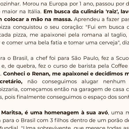
ozinhar. Morou na Europa por 1 ano, passou por di
maior na Itália. 
Em busca da culinária 'raiz', lav
m colocar a mão na massa. 
Aprendeu a fazer pas
pizza conquistou o seu coração: "Fui em busca 
cada pizza, me apaixonei pela romana al taglio,
e comer uma bela fatia e tomar uma cerveja", diz
 o Brasil, a chef foi para São Paulo, fez a Scuola
 e, de quebra, fez o curso de barista pela Coffee
. 
Conheci o Renan, me apaixonei e decidimos mu
retário,
 não conseguimos alugar nenhum e
zzaria, começamos então na garagem de casa com
s, pois finalmente conseguimos o espaço dos sonh
 Maritsa, é uma homenagem à sua avó
, uma mu
 para o Brasil com 3 filhos dentro de um porão de
undial. "Uma sobrevivente, que merece todas a