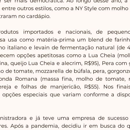
por ser mais democrática. Ao longo desse ano, a p
, entre outros estilos, como a NY Style com molho 
traram no cardápio.
dutos importados e nacionais, de pequenos
tsa usa como matéria-prima um blend de farinhas
 italiano e levain de fermentação natural (de 4
recem opções apetitosas como a Lua Cheia (molh
ina, queijo Lua Cheia e alecrim, R$95), Pera com 
 de tomate, mozzarella de búfala, pera, gorgonzol
onda Romana (massa fina, molho de tomate, m
ereja e folhas de manjericão, R$55). Nos finai
 opções especiais que variam conforme a dispon
nistradora e já teve uma empresa de sucesso 
ares. Após a pandemia, decidiu ir em busca do 