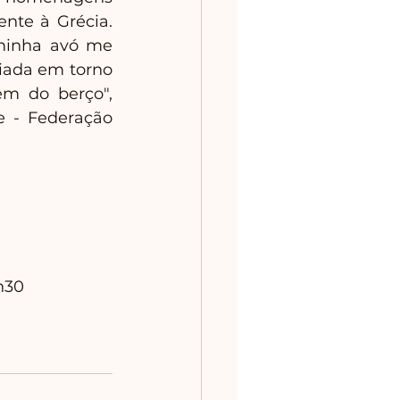
ente à Grécia. 
minha avó me 
iada em torno 
m do berço", 
e - Federação 
h30