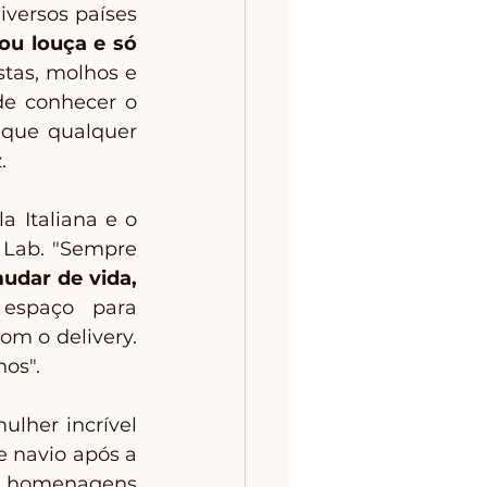
versos países 
ou louça e só 
tas, molhos e 
de conhecer o 
 que qualquer 
. 
 Italiana e o 
 Lab. "Sempre 
dar de vida, 
spaço para 
 o delivery. 
os". 
lher incrível 
 navio após a 
s homenagens 