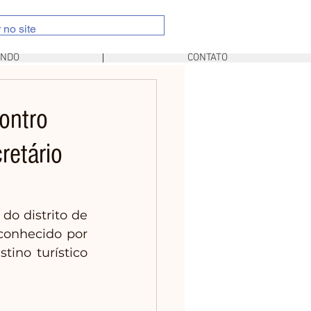
UNDO
CONTATO
contro
retário
do distrito de 
conhecido por 
ino turístico 