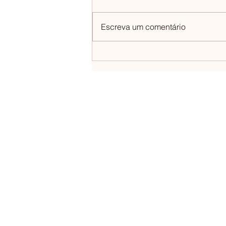
Escreva um comentário
Espaço Luxo na Abav Expo no Rio de
Janeiro
CONTATO@PAESPELOMUNDO.COM.BR
RUA FRANCISCO ROCHA, 1640, SL. 203, BIGORR
CURITIBA / PR
PaesPeloMundo no youtube
coluna Thiago Paes em Uai Turismo / Correio Bra