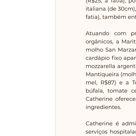
(R$25, a fatia), 
italiana (de 30cm)
fatia), também en
Atuando com pro
orgânicos, a Mari
molho San Marzano
cardápio fixo apa
mozzarella argent
Mantiqueira (molho
mel, R$87) e a T
búfala, tomate c
Catherine oferece
ingredientes.
Catherine é admi
serviços hospital