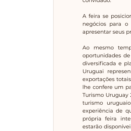
convidado. 
A feira se posici
negócios para o 
apresentar seus pr
Ao mesmo tempo,
oportunidades de 
diversificada e p
Uruguai represen
exportações totai
lhe confere um pa
Turismo Uruguay 2
turismo uruguaio
experiência de q
própria feira int
estarão disponívei