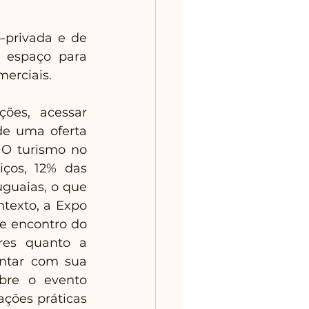
-privada e de 
 espaço para 
erciais. 
es, acessar 
de uma oferta 
 O turismo no 
ços, 12% das 
guaias, o que 
texto, a Expo 
 encontro do 
res quanto a 
ntar com sua 
bre o evento 
ções práticas 