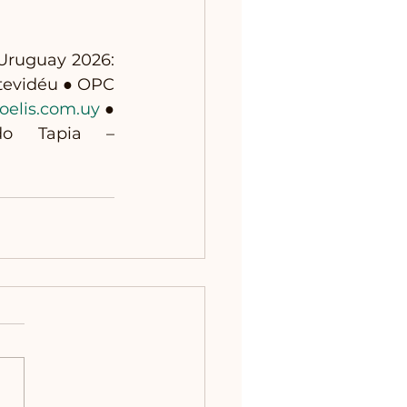
Uruguay 2026: 
tevidéu ● OPC 
oelis.com.uy
 ● 
Presidente da Câmara Uruguaia de Turismo: Fernando Tapia – 