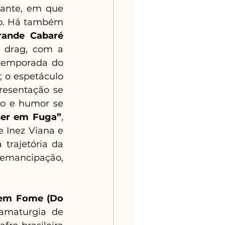
ante, em que 
io. Há também 
ande Cabaré 
a drag, com a 
 temporada do 
 o espetáculo 
esentação se 
co e humor se 
her em Fuga”
, 
e Inez Viana e 
rajetória da 
 emancipação, 
em Fome (Do 
amaturgia de 