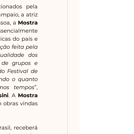
onados pela 
paio, a atriz 
soa, a 
Mostra 
sencialmente 
cas do país e 
ção feita pela 
ualidade dos 
 de grupos e 
 Festival de 
ando o quanto 
imos tempos
”, 
ini
. A 
Mostra 
 obras vindas 
sil, receberá 