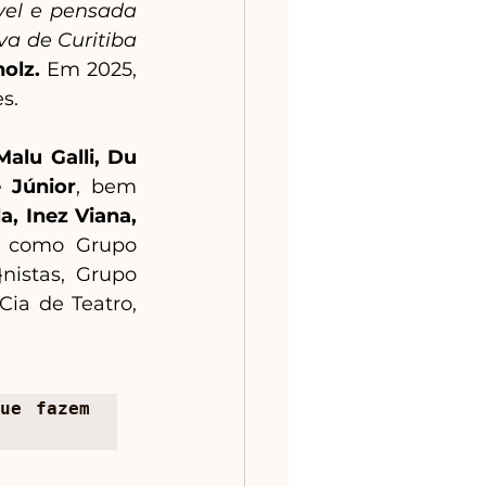
el e pensada 
a de Curitiba 
olz. 
Em 2025, 
s.
Malu Galli, Du 
 Júnior
, bem 
, Inez Viana, 
 como Grupo 
istas, Grupo 
ia de Teatro, 
ue fazem 