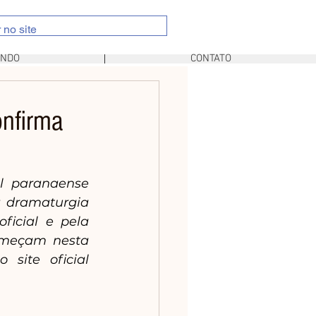
UNDO
CONTATO
onfirma
 paranaense 
 dramaturgia 
ficial e pela 
omeçam nesta 
terça-feira (10), na bilheteria física no Shopping Mueller e no site oficial 