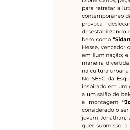
Dione Carlos, peça
para retratar a lu
contemporâneo da
provoca desloca
desestabilizando 
bem como 
“Sidar
Hesse, vencedor d
em Iluminação; e 
maneira divertida
na cultura urbana 
No 
SESC da Esqu
inspirado em um c
a um salão de bel
a montagem 
“J
considerado o ser
jovem Jonathan, 
quer submisso; a 