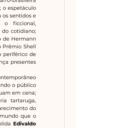
ro-brasileira 
 o espetáculo 
a os sentidos e 
 ficcional, 
do cotidiano; 
mo de Hermann 
 Prêmio Shell 
 periférico de 
nça presentes 
ntemporâneo 
ndo o público 
tuam em cena; 
a tartaruga, 
urecimento do 
 mundo que o 
lida 
Edivaldo 