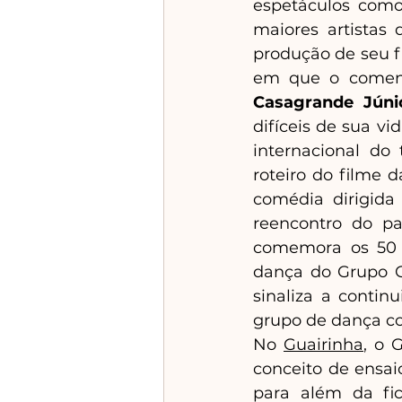
espetáculos como
maiores artistas
produção de seu fi
em que o comentar
Casagrande Júni
difíceis de sua v
internacional do
roteiro do filme d
comédia dirigida 
reencontro do p
comemora os 50 a
dança do Grupo 
sinaliza a contin
grupo de dança c
No 
Guairinha
, o 
conceito de ensai
para além da fi