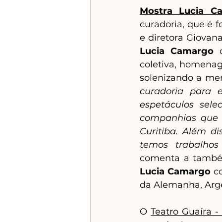
Mostra Lucia C
curadoria, que é 
e diretora Giovana
Lucia Camargo 
coletiva, homenag
solenizando a me
curadoria para 
espetáculos sele
companhias que f
Curitiba. Além di
temos trabalhos
comenta a també
Lucia Camargo
 c
da Alemanha, Arg
O 
Teatro Guaíra -