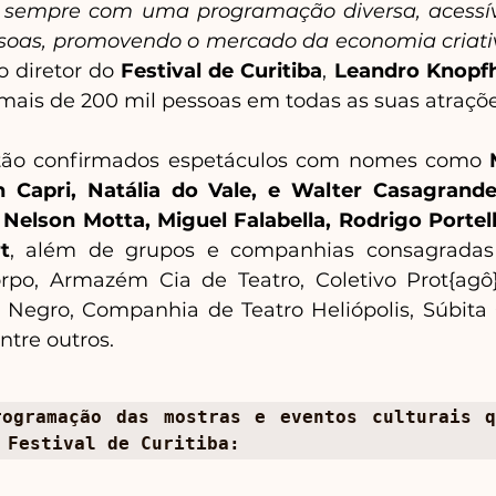
 sempre com uma programação diversa, acessív
soas, promovendo o mercado da economia criativ
 o diretor do 
Festival de Curitiba
, 
Leandro Knopfh
mais de 200 mil pessoas em todas as suas atraçõe
stão confirmados espetáculos com nomes como 
 Capri, Natália do Vale, e Walter Casagrande
 
Nelson Motta, Miguel Falabella, Rodrigo Portella
t
, além de grupos e companhias consagradas
po, Armazém Cia de Teatro, Coletivo Prot{agô}n
o Negro, Companhia de Teatro Heliópolis, Súbita C
ntre outros.
ogramação das mostras e eventos culturais q
 Festival de Curitiba: