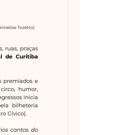
Annelise Tozetto)
, ruas, praças 
al de Curitiba
s premiados e 
irco, humor, 
ressos inicia 
ela bilheteria 
ro Cívico).
ios cantos do 