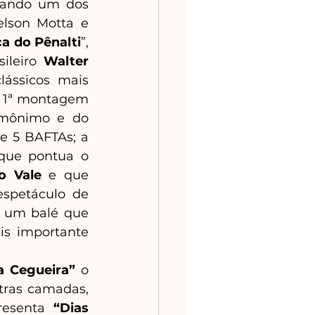
ando um dos 
lson Motta e 
a do Pênalti
”, 
ileiro 
Walter 
ássicos mais 
 1ª montagem 
omônimo e do 
e 5 BAFTAs; a 
 que pontua o 
o Vale 
e que 
espetáculo de 
 um balé que 
is importante 
a Cegueira”
 o 
tras camadas, 
resenta 
“Dias 