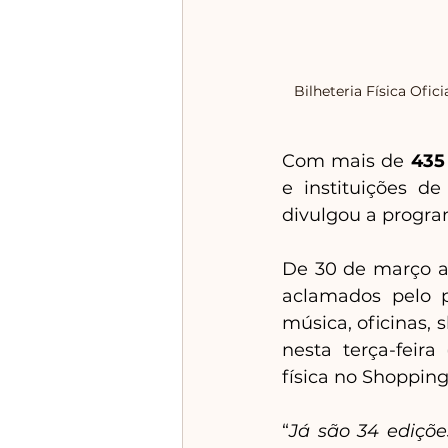
Bilheteria Física Ofic
Com mais de 
435
e instituições d
divulgou a progra
De 30 de março a 
aclamados pelo pú
música, oficinas, 
nesta terça-feira 
física no Shopping
“
Já são 34 edições