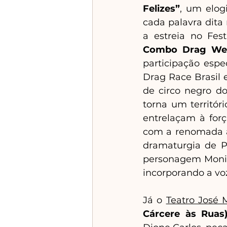
Felizes”
, um elog
cada palavra dita
a estreia no Fest
Combo Drag We
participação espe
Drag Race Brasil 
de circo negro do 
torna um territór
entrelaçam à forç
com a renomada a
dramaturgia de P
personagem Moniqu
incorporando a vo
Já o 
Teatro José 
Cárcere às Ruas