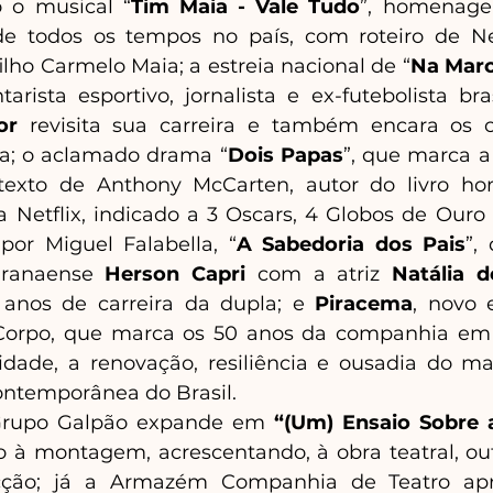
 o musical “
Tim Maia - Vale Tudo
”, homenage
 de todos os tempos no país, com roteiro de Ne
lho Carmelo Maia; a estreia nacional de “
Na Marc
ista esportivo, jornalista e ex-futebolista bras
or 
revisita sua carreira e também encara os cl
ida; o aclamado drama “
Dois Papas
”, que marca a
 texto de Anthony McCarten, autor do livro h
a Netflix, indicado a 3 Oscars, 4 Globos de Ouro 
por Miguel Falabella, “
A Sabedoria dos Pais
”,
aranaense 
Herson Capri
 com a atriz 
Natália d
nos de carreira da dupla; e 
Piracema
, novo 
Corpo, que marca os 50 anos da companhia em
uidade, a renovação, resiliência e ousadia do ma
ontemporânea do Brasil.
Grupo Galpão expande em 
“(Um) Ensaio Sobre 
o à montagem, acrescentando, à obra teatral, ou
cção; já a Armazém Companhia de Teatro ap