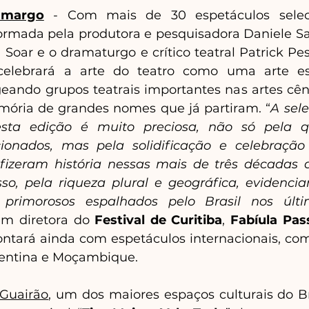
amargo
-
Com mais de 30 espetáculos seleci
formada pela produtora e pesquisadora Daniele Sam
 Soar e o dramaturgo e crítico teatral Patrick Pes
celebrará a arte do teatro como uma arte es
eando grupos teatrais importantes nas artes cêni
mória de grandes nomes que já partiram. “
A sele
esta edição é muito preciosa, não só pela q
cionados, mas pela solidificação e celebração
izeram história nessas mais de três décadas do
sso, pela riqueza plural e geográfica, evidenci
 primorosos espalhados pelo Brasil nos últ
m diretora do 
Festival de Curitiba
, 
Fabíula Pass
ontará ainda com espetáculos internacionais, com
entina e Moçambique.
 Guairão
, um dos maiores espaços culturais do Bra