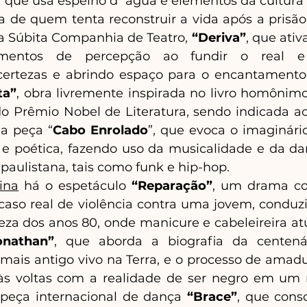
 que usa espelho d´água e elementos da cultura af
ta de quem tenta reconstruir a vida após a prisão;
 Súbita Companhia de Teatro, 
“Deriva”
, que ativ
mentos de percepção ao fundir o real e o
certezas e abrindo espaço para o encantamento 
ta”
, obra livremente inspirada no livro homôni
o Prêmio Nobel de Literatura, sendo indicada ao
a peça “
Cabo Enrolado
”, que evoca o imaginário
 e poética, fazendo uso da musicalidade e da da
paulistana, tais como funk e hip-hop.
ina
 há o espetáculo 
“Reparação”
, um drama co
aso real de violência contra uma jovem, conduzi
eza dos anos 80, onde manicure e cabeleireira a
onathan”
, que aborda a biografia da centenári
 mais antigo vivo na Terra, e o processo de amad
às voltas com a realidade de ser negro em um
peça internacional de dança 
“Brace”
, que conso