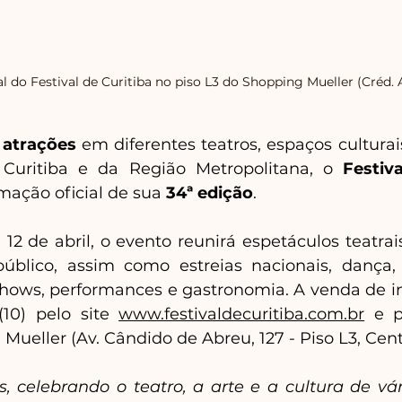
ial do Festival de Curitiba no piso L3 do Shopping Mueller (Créd. 
 atrações 
em diferentes teatros, espaços culturais
e Curitiba e da Região Metropolitana, o 
Festiv
mação oficial de sua 
34ª edição
. 
12 de abril, o evento reunirá espetáculos teatrai
blico, assim como estreias nacionais, dança, c
shows, performances e gastronomia. A venda de ing
(10) pelo site 
www.festivaldecuritiba.com.br
 e p
 Mueller (Av. Cândido de Abreu, 127 - Piso L3, Cent
, celebrando o teatro, a arte e a cultura de vár