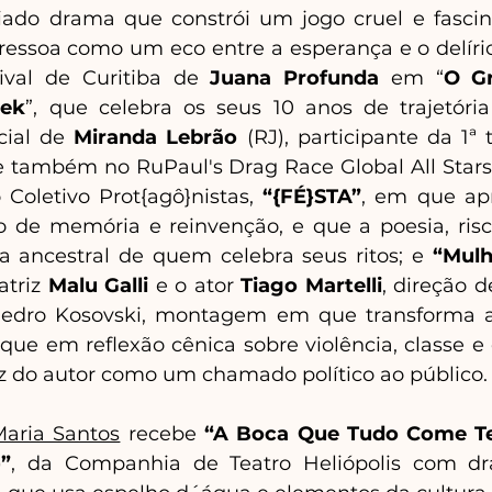
iado drama que constrói um jogo cruel e fascin
 ressoa como um eco entre a esperança e o delír
ival de Curitiba de
 Juana Profunda
 em “
O Gr
ek
”, que celebra os seus 10 anos de trajetóri
cial de 
Miranda Lebrão
 (RJ), participante da 1ª
e também no RuPaul's Drag Race Global All Stars;
Coletivo Prot{agô}nistas, 
“{FÉ}STA”
, em que apr
io de memória e reinvenção, e que a poesia, ris
a ancestral de quem celebra seus ritos; e 
“Mul
triz 
Malu Galli 
e o ator
 Tiago Martelli
, direção d
edro Kosovski, montagem em que transforma a t
e em reflexão cênica sobre violência, classe e
z do autor como um chamado político ao público.
Maria Santos
 recebe 
“A Boca Que Tudo Come T
)”
, da Companhia de Teatro Heliópolis com dr