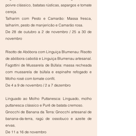
poivre clássico, batatas rústicas, aspargos e tomate 
cereja.
Talharim com Pesto e Camarão: Massa fresca, 
talharim, pesto de manjericão e Camarão rosa.
De 28 de outubro a 2 de novembro / 25 a 30 de 
novembro
Risotto de Abóbora com Linguiça Blumenau: Risotto 
de abóbora cabotiá e Linguiça Blumenau artesanal.
Fagottini de Mussarela de Búfala: massa recheada 
com mussarela de búfala e espinafre refogado e 
Molho rosé com tomate confit.
De 4 a 9 de novembro / 2 a 7 dezembro
Linguado ao Molho Puttanesca: Linguado, molho 
puttanesca clássico e Purê de batata cremoso.
Gnocchi de Banana da Terra: Gnocchi artesanal de 
banana-da-terra, ragú de ossobuco e azeite de 
ervas.
De 11 a 16 de novembro