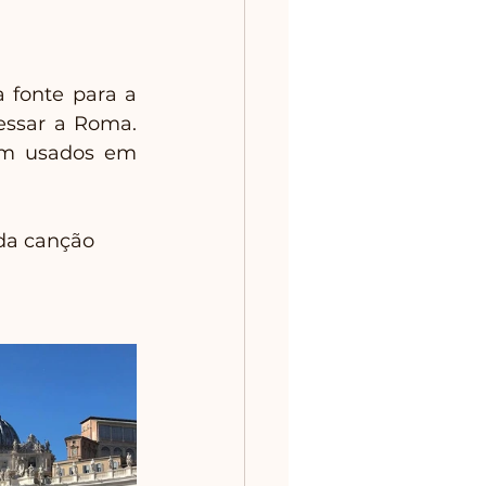
 fonte para a 
essar a Roma. 
am usados em 
da canção 