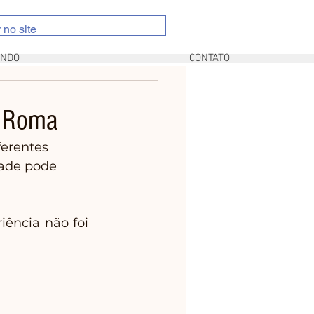
UNDO
CONTATO
m Roma
erentes 
dade pode 
ência não foi 