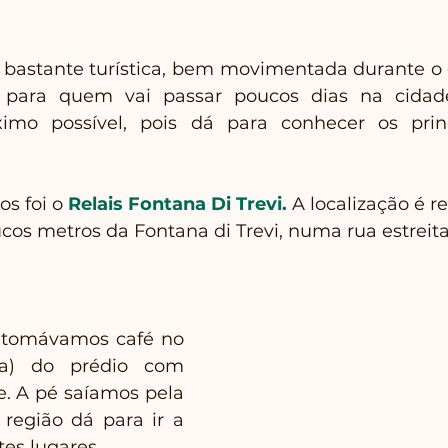
 bastante turística, bem movimentada durante o d
a para quem vai passar poucos dias na cidad
imo possível, pois dá para conhecer os princ
s foi o 
Relais Fontana Di Trevi.
 A localização é 
oucos metros da Fontana di Trevi, numa rua estreit
tomávamos café no 
ra) do prédio com 
e. A pé saíamos pela 
região dá para ir a 
es lugares. 