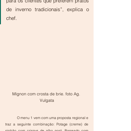
para os clientes que preferem pratos 
de inverno tradicionais”, explica o 
chef.
Mignon com crosta de brie. foto Ag. 
Vulgata
            O menu 1 vem com uma proposta regional e 
traz a seguinte combinação: Potage (creme) de 
pinhão com crispys de alho poró, Barreado com 