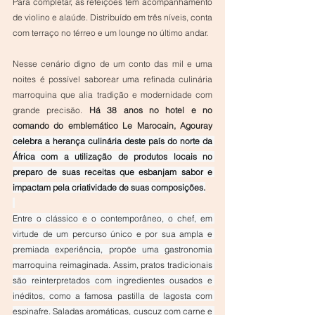
Para completar, as refeições têm acompanhamento 
de violino e alaúde. Distribuído em três níveis, conta 
com terraço no térreo e um lounge no último andar.
Nesse cenário digno de um conto das mil e uma 
noites é possível saborear uma refinada culinária 
marroquina que alia tradição e modernidade com 
grande precisão. 
Há 38 anos no hotel e no 
comando do emblemático Le Marocain, Agouray 
celebra a herança culinária deste país do norte da 
África com a utilização de produtos locais no 
preparo de suas receitas que esbanjam sabor e 
impactam pela criatividade de suas composições.
Entre o clássico e o contemporâneo, o chef, em 
virtude de um percurso único e por sua ampla e 
premiada experiência, propõe uma gastronomia 
marroquina reimaginada. Assim, pratos tradicionais 
são reinterpretados com ingredientes ousados e 
inéditos, como a famosa pastilla de lagosta com 
espinafre. Saladas aromáticas, cuscuz com carne e 