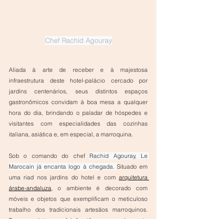
Chef Rachid Agouray
Aliada à arte de receber e à majestosa 
infraestrutura deste hotel-palácio cercado por 
jardins centenários, seus distintos espaços 
gastronômicos convidam à boa mesa a qualquer 
hora do dia, brindando o paladar de hóspedes e 
visitantes com especialidades das cozinhas 
italiana, asiática e, em especial, a marroquina.
Sob o comando do chef 
Rachid Agouray, Le 
Marocain já encanta logo à chegada. 
Situado em 
uma riad nos jardins do hotel e com 
arquitetura 
árabe-andaluza
, o ambiente é decorado com 
móveis e objetos que exemplificam o meticuloso 
trabalho dos tradicionais artesãos marroquinos. 