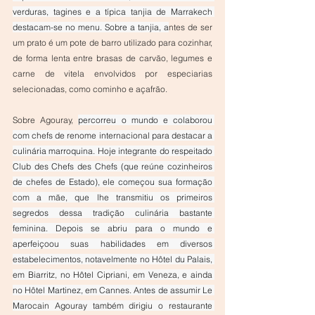
verduras, tagines e a típica tanjia de Marrakech 
destacam-se no menu. Sobre a tanjia, a
ntes de ser 
um prato é um pote de barro utilizado para cozinhar, 
de forma lenta entre brasas de carvão, legumes e 
carne de vitela envolvidos por especiarias 
selecionadas, como cominho e açafrão.
Sobre Agouray, 
percorreu o mundo e colaborou 
com chefs de renome internacional para destacar a 
culinária marroquina. Hoje integrante do respeitado 
Club des Chefs des Chefs (que reúne cozinheiros 
de chefes de Estado), ele começou sua formação 
com a mãe, que lhe transmitiu os primeiros 
segredos dessa tradição culinária bastante 
feminina. Depois se abriu para o mundo e 
aperfeiçoou suas habilidades em diversos 
estabelecimentos, notavelmente no Hôtel du Palais, 
em Biarritz, no Hôtel Cipriani, em Veneza, e ainda 
no Hôtel Martinez, em Cannes. Antes de assumir Le 
Marocain Agouray também dirigiu o restaurante 