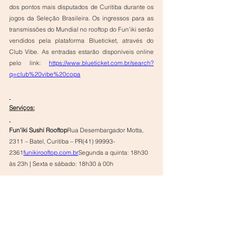
dos pontos mais disputados de Curitiba durante os 
jogos da Seleção Brasileira. Os ingressos para as 
transmissões do Mundial no rooftop do Fun’iki serão 
vendidos pela plataforma Blueticket, através do 
Club Vibe. As entradas estarão disponíveis online 
pelo link: 
https://www.blueticket.com.br/search?
q=club%20vibe%20copa
Serviços:
Fun’iki Sushi Rooftop
Rua Desembargador Motta, 
2311 – Batel, Curitiba – PR(41) 
99993-
2361
funikirooftop.com
.br
Segunda a quinta: 18h30 
às 23h | Sexta e sábado: 18h30 à 00h
Club VibeLocal:
 Club Vibe – Rua Desembargador 
Motta, 2311, Centro – Curitiba/PR
Mais informações:
Instagram 
@clubvibecuritiba
CURITIBA