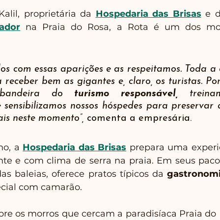
Kalil, proprietária da 
Hospedaria das Brisas
ador
na Praia do Rosa, a Rota é um dos mo
s com essas aparições e as respeitamos. Toda a
receber bem as gigantes e, claro, os turistas. Por
bandeira do 
turismo responsável,
 treina
 sensibilizamos nossos hóspedes para preservar a
is neste momento”, 
comenta a empresária. 
no, a
Hospedaria das Brisas
 prepara uma experiên
te e com clima de serra na praia. Em seus pacot
s baleias, oferece pratos típicos da 
gastronomi
cial com camarão. 
obre os morros que cercam a paradisíaca Praia d