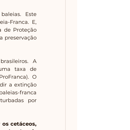
aleias. Este 
ia-Franca. E, 
 de Proteção 
 preservação 
sileiros. A 
uma taxa de 
roFranca). O 
r a extinção 
leias-franca 
turbadas por 
os cetáceos, 