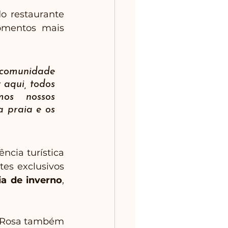
e do restaurante 
mentos mais 
 comunidade 
 aqui, todos 
mos nossos 
 praia e os 
cia turística 
es exclusivos 
a de inverno
, 
o Rosa também 