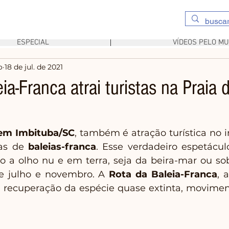
ESPECIAL
VÍDEOS PELO M
o
18 de jul. de 2021
ia-Franca atrai turistas na Praia 
 em Imbituba/SC
, também é atração turística no i
as de 
baleias-franca
. Esse verdadeiro espetácul
o a olho nu e em terra, seja da beira-mar ou sob
e julho e novembro. A 
Rota da Baleia-Franca
, 
 recuperação da espécie quase extinta, movimenta