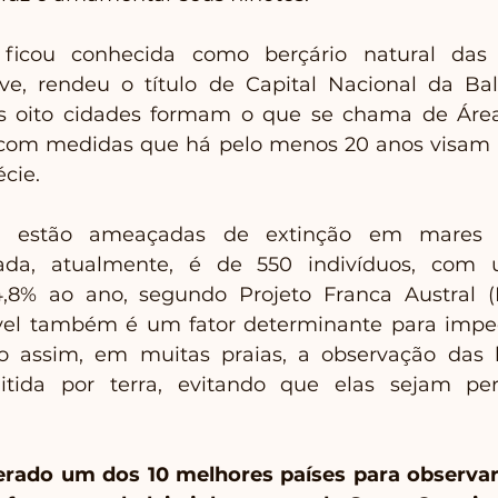
ficou conhecida como berçário natural das b
ve, rendeu o título de Capital Nacional da Bale
ras oito cidades formam o que se chama de Área
 com medidas que há pelo menos 20 anos visam a
cie. 
ca estão ameaçadas de extinção em mares bra
ada, atualmente, é de 550 indivíduos, com 
,8% ao ano, segundo Projeto Franca Austral (P
vel também é um fator determinante para impedi
o assim, em muitas praias, a observação das ba
tida por terra, evitando que elas sejam per
erado um dos 10 melhores países para observar 