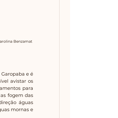
Carolina Benzamat
 Garopaba e é 
el avistar os 
amentos para 
as fogem das 
ireção águas 
guas mornas e 