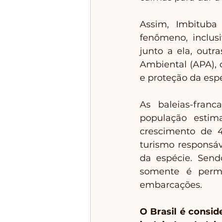
Assim, Imbituba 
fenômeno, inclusi
junto a ela, out
Ambiental (APA),
e proteção da espé
As baleias-fran
população estim
crescimento de 4
turismo responsá
da espécie. Send
somente é permi
embarcações. 
O Brasil é consid