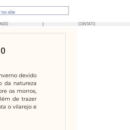
UNDO
CONTATO
do
nverno devido 
o da natureza 
re os morros, 
além de trazer 
 o vilarejo e 