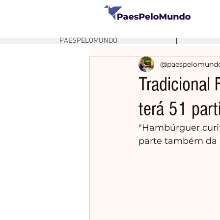
PAESPELOMUNDO
@paespelomund
Tradicional 
terá 51 par
"Hambúrguer curit
parte também da 