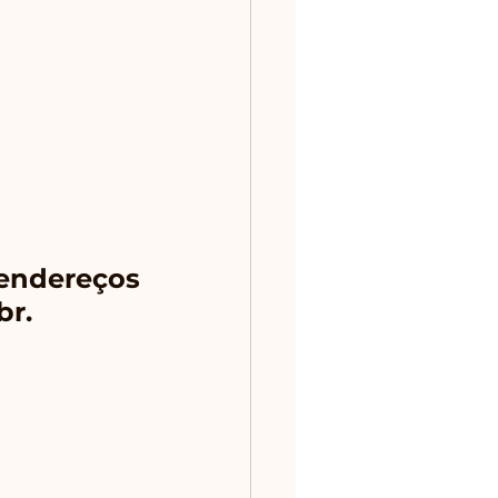
endereços 
br.