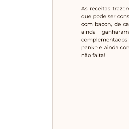
As receitas traze
que pode ser cons
com bacon, de car
ainda ganharam
complementados co
panko e ainda com
não falta!