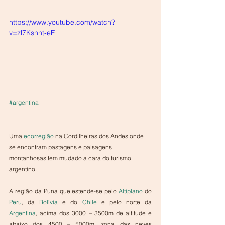
https://www.youtube.com/watch?
v=zl7Ksnnt-eE
#argentina
Uma 
ecorregião
 na Cordilheiras dos Andes onde 
se encontram pastagens e paisagens 
montanhosas tem mudado a cara do turismo 
argentino.
A região da Puna que estende-se pelo 
Altiplano
 do 
Peru
, da 
Bolívia
 e do 
Chile
 e pelo norte da 
Argentina
, acima dos 3000 – 3500m de altitude e 
abaixo dos 4500 – 5000m, zona das neves 