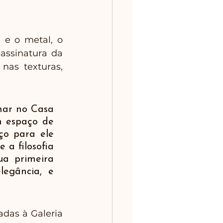
 e o metal, o 
ssinatura da 
as texturas, 
har no Casa 
 espaço de 
o para ele 
a filosofia 
a primeira 
egância, e 
das à Galeria 