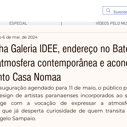
ESPECIAL
VÍDEOS PELO M
o
6 de mai. de 2024
ha Galeria IDEE, endereço no Bat
 atmosfera contemporânea e aco
nto Casa Nomaa
uguração agendado para 11 de maio, o público po
esign de artistas paranaenses incorporados ao 
urge com a vocação de expressar a atmosf
que já desperta curiosidade de quem transita e
ngelo Sampaio.