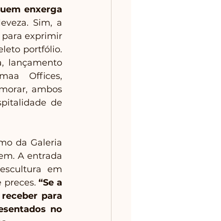
quem enxerga 
veza. Sim, a 
para exprimir 
to portfólio. 
 lançamento 
aa Offices, 
morar, ambos 
italidade de 
mo da Galeria 
em. A entrada 
scultura em 
 preces. 
“Se a 
receber para 
esentados no 