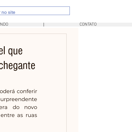
UNDO
CONTATO
el que
nchegante
derá conferir 
surpreendente 
era do novo 
ntre as ruas 