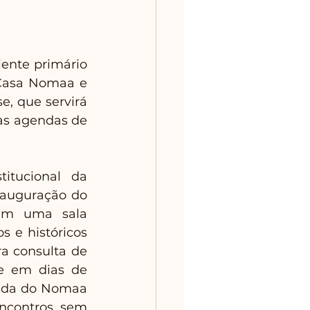
nte primário 
Casa Nomaa e 
 que servirá 
as agendas de 
itucional da 
nauguração do 
em uma sala 
 e históricos 
a consulta de 
e em dias de 
rada do Nomaa 
ncontros, sem 