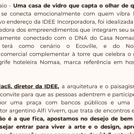
io - 
Uma casa de vidro que capta o olhar de 
 se conecta emocionalmente com quem vibra le
vo endereço da IDEE Incorporadora, foi idealizada 
edora dos empreendimentos que integram seu sele
mamente conectado com o DNA do Casa Nomaa,
e terá como cenário o Ecoville, e do Nom
omercial complementar à torre que celebra o 
rife hoteleira Nomaa, marca referência em hosp
cli, diretor da IDEE,
 a arquitetura e o paisagis
onvite para que as pessoas adentrem e particip
 por uma praça com bancos públicos e uma e
r argentino Alfi Vivern, que trata de encontros e
ão é a que fica, apostamos no desejo de bem 
ejar entrar para viver a arte e o design, apr