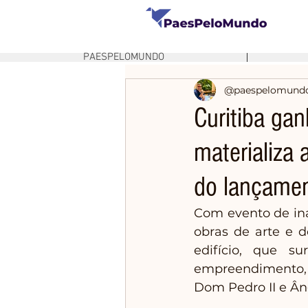
PAESPELOMUNDO
@paespelomund
Curitiba gan
materializa
do lançame
Com evento de ina
obras de arte e d
edifício, que s
empreendimento, 
Dom Pedro II e Â