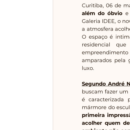
Curitiba, 06 de ma
além do óbvio 
e
Galeria IDEE, o no
a atmosfera acolh
O espaço é inti
residencial qu
empreendimento c
amparados pela g
luxo.
Segundo André Na
buscam fazer um c
é caracterizada
mármore do esculto
primeira impress
acolher quem des