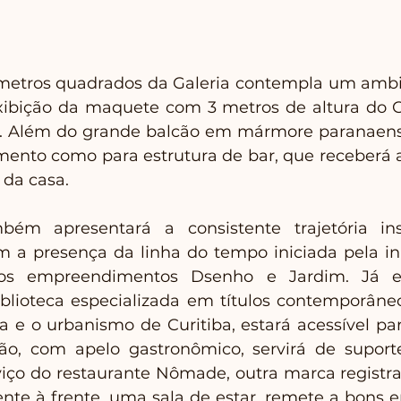
metros quadrados da Galeria contempla um ambie
exibição da maquete com 3 metros de altura do 
. Além do grande balcão em mármore paranaense,
mento como para estrutura de bar, que receberá 
 da casa.
m apresentará a consistente trajetória inst
m a presença da linha do tempo iniciada pela i
dos empreendimentos Dsenho e Jardim. Já 
blioteca especializada em títulos contemporâneos
a e o urbanismo de Curitiba, estará acessível par
cão, com apelo gastronômico, servirá de suport
viço do restaurante Nômade, outra marca regist
nte à frente, uma sala de estar, remete a bons e