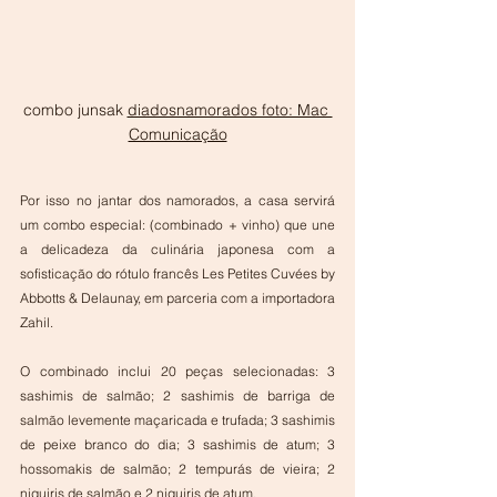
combo junsak 
diadosnamorados foto: Mac 
Comunicação
Por isso no jantar dos namorados, a casa servirá 
um combo especial: (combinado + vinho) que une 
a delicadeza da culinária japonesa com a 
sofisticação do rótulo francês Les Petites Cuvées by 
Abbotts & Delaunay, em parceria com a importadora 
Zahil.
O combinado inclui 20 peças selecionadas: 3 
sashimis de salmão; 2 sashimis de barriga de 
salmão levemente maçaricada e trufada; 3 sashimis 
de peixe branco do dia; 3 sashimis de atum; 3 
hossomakis de salmão; 2 tempurás de vieira; 2 
niguiris de salmão e 2 niguiris de atum.