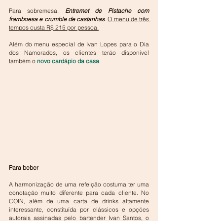
Para sobremesa, 
Entremet de Pistache com 
framboesa e crumble de castanhas
. 
O menu de três 
tempos custa R$ 215 por pessoa.
Além do menu especial de Ivan Lopes para o Dia 
dos Namorados, os clientes terão disponível 
também o 
novo cardápio da casa
.
Para beber
A harmonização de uma refeição costuma ter uma 
conotação muito diferente para cada cliente. No 
COIN, além de uma carta de drinks altamente 
interessante, constituída por clássicos e opções 
autorais assinadas pelo bartender Ivan Santos, o 