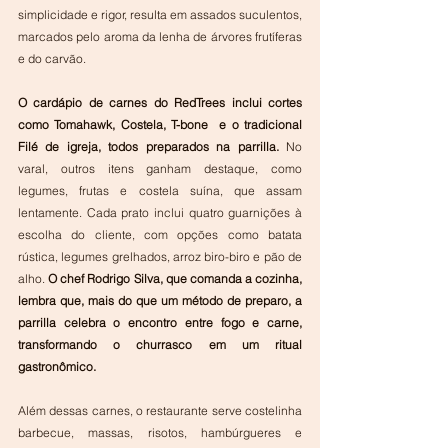
simplicidade e rigor, resulta em assados suculentos, 
marcados pelo aroma da lenha de árvores frutíferas 
e do carvão.
O cardápio de carnes do RedTrees inclui cortes 
como Tomahawk, Costela, T-bone  e o tradicional 
Filé de igreja, todos preparados na parrilla. 
No 
varal, outros itens ganham destaque, como 
legumes, frutas e costela suína, que assam 
lentamente. Cada prato inclui quatro guarnições à 
escolha do cliente, com opções como batata 
rústica, legumes grelhados, arroz biro-biro e pão de 
alho. 
O chef Rodrigo Silva, que comanda a cozinha, 
lembra que, mais do que um método de preparo, a 
parrilla celebra o encontro entre fogo e carne, 
transformando o churrasco em um ritual 
gastronômico.
Além dessas carnes, o restaurante serve costelinha 
barbecue, massas, risotos, hambúrgueres e 