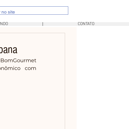
UNDO
CONTATO
ibana
 BomGourmet 
onômico com 