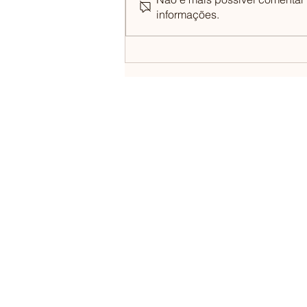
informações.
Ernesto Music Hall celebra um ano na
Rua da Música e Grupo Dudu
Sperandio abre nova casa
CONTATO@PAESPELOMUNDO.COM.BR
RUA FRANCISCO ROCHA, 1640, SL. 203, BIGORR
CURITIBA / PR
PaesPeloMundo no youtube
coluna Thiago Paes em Uai Turismo / Correio Bra