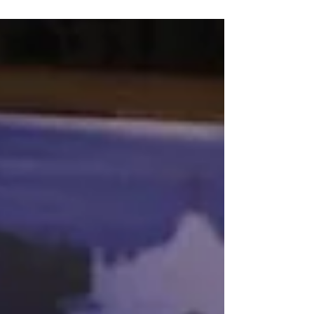
Rio de Janeiro, Maceió, Curitiba: 55 cidades comemoram o Dia
Mundial da Criatividade. Evento está no Calendário da ONU