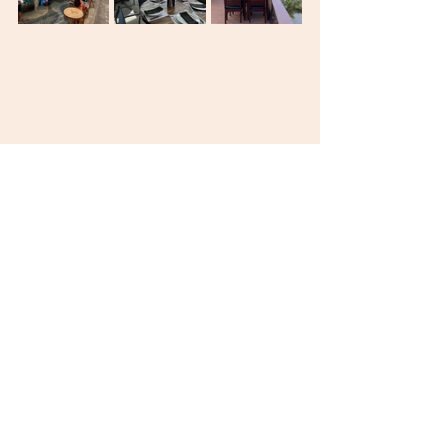
ONDE ENCONTRAR
Assador Rio's:
Av. Infante Dom Henrique, S/N - Aterro do 
Flamengo.
De segunda a sábado, das 12h às 23h30 e aos 
domingos e feriados, das  12h às 21h.