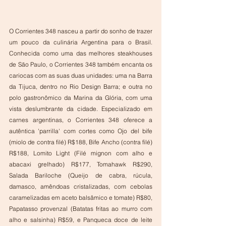
O Corrientes 348 nasceu a partir do sonho de trazer 
um pouco da culinária Argentina para o Brasil. 
Conhecida como uma das melhores steakhouses 
de São Paulo, o Corrientes 348 também encanta os 
cariocas com as suas duas unidades: uma na Barra 
da Tijuca, dentro no Rio Design Barra; e outra no 
polo gastronômico da Marina da Glória, com uma 
vista deslumbrante da cidade. Especializado em 
carnes argentinas, o Corrientes 348 oferece a 
autêntica 'parrilla' com cortes como Ojo del bife 
(miolo de contra filé) R$188, Bife Ancho (contra filé) 
R$188, Lomito Light (Filé mignon com alho e 
abacaxi grelhado) R$177, Tomahawk R$290, 
Salada Bariloche (Queijo de cabra, rúcula, 
damasco, amêndoas cristalizadas, com cebolas 
caramelizadas em aceto balsâmico e tomate) R$80, 
Papatasso provenzal (Batatas fritas ao murro com 
alho e salsinha) R$59, e Panqueca doce de leite 