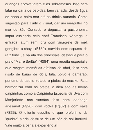
crianças aproveitarem e as sobremesas. Isso sem 
falar na carta de bebidas, bem variada, desde água 
de coco à beira-mar até os drinks autorais. Como 
sugestão para curtir o visual, dar um mergulho no 
mar de São Conrado e degustar a gastronomia 
ímpar assinada pelo chef Francisco Nóbrega, a 
entrada: atum semi cru com vinagrete de mel, 
gengibre e shoyu (R$62), servido com espuma de 
raiz forte. Já na ala dos principais, destaque para o 
prato “Mar e Sertão” (R$84), uma receita especial e 
que resgata memórias afetivas do chef, feita com 
risoto de baião de dois, lula, polvo e camarão, 
perfume de azeite trufado e picles de maxixe. Para 
harmonizar com os pratos, a dica são as novas 
caipirinhas como a Caipirinha Especial de Uva com 
Manjericão nas versões feita com cachaça 
artesanal (R$28), com vodka (R$32) e com sakê 
(R$35). O cliente escolhe o que preferir e de 
"quebra" ainda desfruta de um pôr do sol incrível. 
Vale muito a pena a experiência!