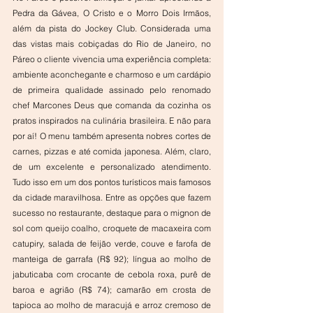
Pedra da Gávea, O Cristo e o Morro Dois Irmãos, 
além da pista do Jockey Club. Considerada uma 
das vistas mais cobiçadas do Rio de Janeiro, no 
Páreo o cliente vivencia uma experiência completa: 
ambiente aconchegante e charmoso e um cardápio 
de primeira qualidade assinado pelo renomado 
chef Marcones Deus que comanda da cozinha os 
pratos inspirados na culinária brasileira. E não para 
por aí! O menu também apresenta nobres cortes de 
carnes, pizzas e até comida japonesa. Além, claro, 
de um excelente e personalizado atendimento. 
Tudo isso em um dos pontos turísticos mais famosos 
da cidade maravilhosa. Entre as opções que fazem 
sucesso no restaurante, destaque para o mignon de 
sol com queijo coalho, croquete de macaxeira com 
catupiry, salada de feijão verde, couve e farofa de 
manteiga de garrafa (R$ 92); língua ao molho de 
jabuticaba com crocante de cebola roxa, purê de 
baroa e agrião (R$ 74); camarão em crosta de 
tapioca ao molho de maracujá e arroz cremoso de 